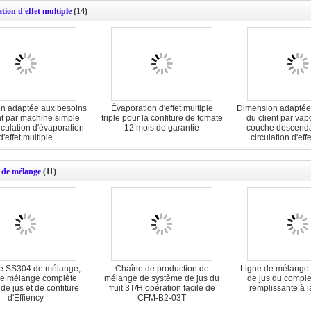
tion d'effet multiple
(14)
n adaptée aux besoins
Évaporation d'effet multiple
Dimension adaptée
nt par machine simple
triple pour la confiture de tomate
du client par vap
rculation d'évaporation
12 mois de garantie
couche descenda
d'effet multiple
circulation d'eff
 de mélange
(11)
e SS304 de mélange,
Chaîne de production de
Ligne de mélange 
de mélange complète
mélange de système de jus du
de jus du compl
de jus et de confiture
fruit 3T/H opération facile de
remplissante à 
d'Effiency
CFM-B2-03T