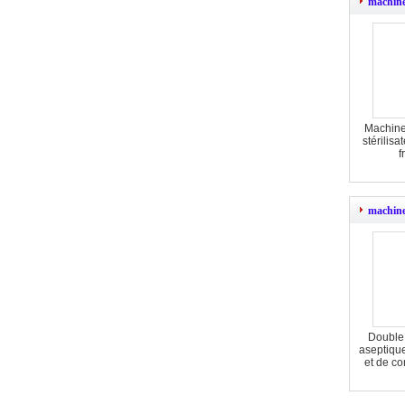
machine 
Machine
stérilis
f
machine
Double 
aseptiqu
et de co