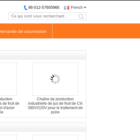
86-512-57605966
French
search
emande de soumission
duction
Chaîne de production
 de fruit de
industrielle de jus de fruit de Cili
l d'acier
380V/220V pour le traitement de
le
poire