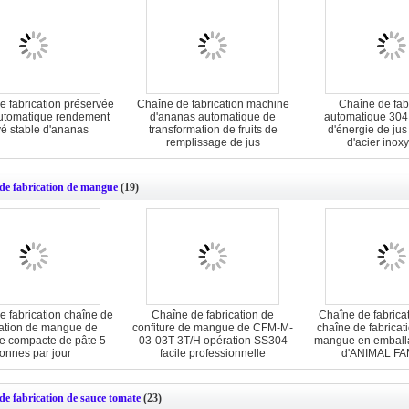
e fabrication préservée
Chaîne de fabrication machine
Chaîne de fab
utomatique rendement
d'ananas automatique de
automatique 304
vé stable d'ananas
transformation de fruits de
d'énergie de ju
remplissage de jus
d'acier inox
de fabrication de mangue
(19)
e fabrication chaîne de
Chaîne de fabrication de
Chaîne de fabrica
cation de mangue de
confiture de mangue de CFM-M-
chaîne de fabricat
re compacte de pâte 5
03-03T 3T/H opération SS304
mangue en emballa
tonnes par jour
facile professionnelle
d'ANIMAL FA
de fabrication de sauce tomate
(23)