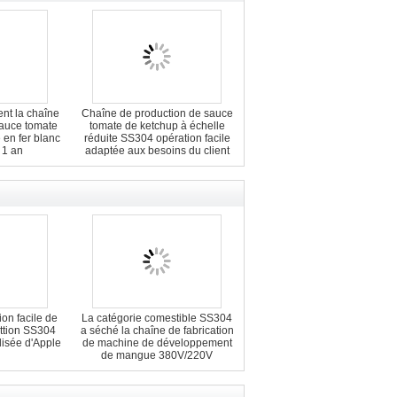
nt la chaîne
Chaîne de production de sauce
sauce tomate
tomate de ketchup à échelle
 en fer blanc
réduite SS304 opération facile
 1 an
adaptée aux besoins du client
de taille
on facile de
La catégorie comestible SS304
attion SS304
a séché la chaîne de fabrication
lisée d'Apple
de machine de développement
de mangue 380V/220V