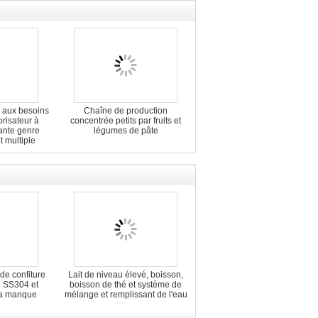
 aux besoins
Chaîne de production
orisateur à
concentrée petits par fruits et
nte genre
légumes de pâte
et multiple
de confiture
Lait de niveau élevé, boisson,
e SS304 et
boisson de thé et système de
la manque
mélange et remplissant de l'eau