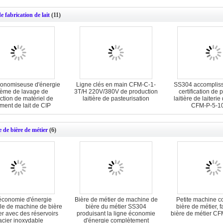
e fabrication de lait
(11)
conomiseuse d'énergie
Ligne clés en main CFM-C-1-
SS304 accomplisse
tème de lavage de
3T/H 220V/380V de production
certification de 
ction de matériel de
laitière de pasteurisation
laitière de laiteri
ement de lait de CIP
CFM-P-5-1
 de bière de métier
(6)
économie d'énergie
Bière de métier de machine de
Petite machine c
lle de machine de bière
bière du métier SS304
bière de métier, f
er avec des réservoirs
produisant la ligne économie
bière de métier C
acier inoxydable
d'énergie complètement