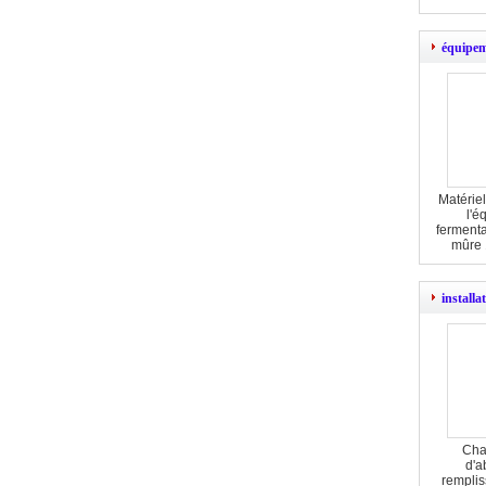
équipem
Matériel
l'é
fermenta
mûre 
installa
Cha
d'a
remplis