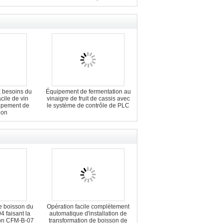
 besoins du
Équipement de fermentation au
acile de vin
vinaigre de fruit de cassis avec
ipement de
le système de contrôle de PLC
ion
e boisson du
Opération facile complètement
4 faisant la
automatique d'installation de
ion CFM-B-07
transformation de boisson de