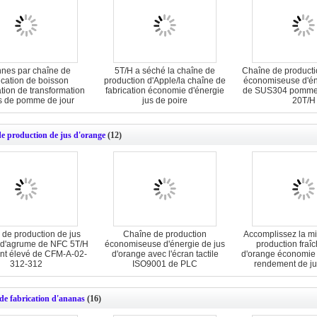
nnes par chaîne de
5T/H a séché la chaîne de
Chaîne de producti
ication de boisson
production d'Apple/la chaîne de
économiseuse d'én
lation de transformation
fabrication économie d'énergie
de SUS304 pomme 
s de pomme de jour
jus de poire
20T/H
de production de jus d'orange
(12)
de production de jus
Chaîne de production
Accomplissez la mi
 d'agrume de NFC 5T/H
économiseuse d'énergie de jus
production fraîc
nt élevé de CFM-A-02-
d'orange avec l'écran tactile
d'orange économie 
312-312
ISO9001 de PLC
rendement de j
de fabrication d'ananas
(16)