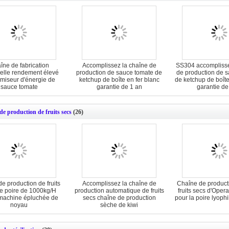
îne de fabrication
Accomplissez la chaîne de
SS304 accomplisse
ielle rendement élevé
production de sauce tomate de
de production de 
miseur d'énergie de
ketchup de boîte en fer blanc
de ketchup de boîte
sauce tomate
garantie de 1 an
garantie de
de production de fruits secs
(26)
e production de fruits
Accomplissez la chaîne de
Chaîne de producti
e poire de 1000kg/H
production automatique de fruits
fruits secs d'Oper
machine épluchée de
secs chaîne de production
pour la poire lyophi
noyau
sèche de kiwi