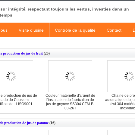
sur intégrité, respectant toujours les vertus, investies dans un
 temps
nous
Visite d'usine
Contrôle de la qualité
Contact
D
e production de jus de fruit
(26)
e production de jus de
Couleur matérielle d'argent de
Chaîne de pro
nade de Coustom
l'installation de fabrication de
automatique de jus
tificat de H ISO9001
jus de goyave SS304 CFM-B-
kiwi 304 matérie
03-26T
inoxydab
de production de jus de pomme
(16)