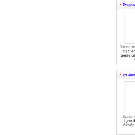
Évapora
Dimensio
du clie
genre ci
système
Systèm
ligne 
élevée 