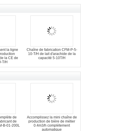
nt la ligne
Chaîne de fabrication CFM-P-5-
production
10-T/H de lait d'arachide de la
e de la CE de
capacité 5-10T/H
0-T/H
omplète de
Accomplissez la mini chaîne de
abricant de
production de bière de métier
FM-B-01-200L
0.4m3/h complètement
automatique