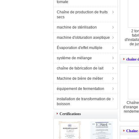
tomate
Chaîne de production de fruits
secs
machine de stérilisation
2 to
fabr
machine d'obturation aseptique
d'instal
de ju
Évaporation d'effet multiple
système de mélange
chaîne 
chaîne de fabrication de lait
Machine de bière de métier
équipement de fermentation
installation de transformation de
Chaîne 
boisson
d'orange
rendeme
Certifications
Chaîne 