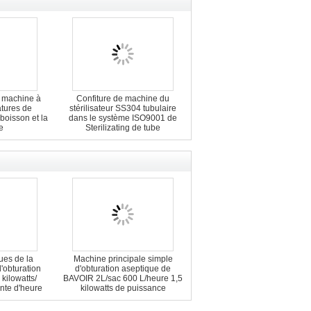
 machine à
Confiture de machine du
tures de
stérilisateur SS304 tubulaire
 boisson et la
dans le système ISO9001 de
e
Sterilizating de tube
ues de la
Machine principale simple
'obturation
d'obturation aseptique de
kilowatts/
BAVOIR 2L/sac 600 L/heure 1,5
nte d'heure
kilowatts de puissance