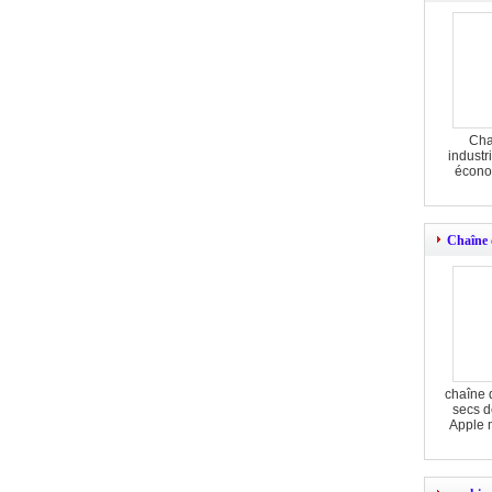
Cha
industr
écono
Chaîne 
chaîne d
secs d
Apple 