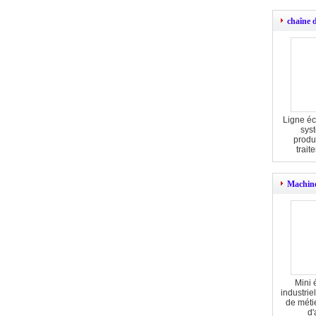
chaîne d
Ligne é
sys
produ
trait
Machine
Mini 
industrie
de méti
d'