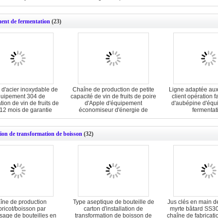
automatique
ent de fermentation
(23)
 d'acier inoxydable de
Chaîne de production de petite
Ligne adaptée aux
quipement 304 de
capacité de vin de fruits de poire
client opération f
tion de vin de fruits de
d'Apple d'équipement
d'aubépine d'équ
12 mois de garantie
économiseur d'énergie de
fermentat
fermentation
tion de transformation de boisson
(32)
îne de production
Type aseptique de bouteille de
Jus clés en main d
bricot/boisson par
carton d'installation de
myrte bâtard SS30
sage de bouteilles en
transformation de boisson de
chaîne de fabricat