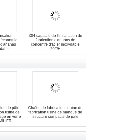
rication
304 capacité de l'installation de
 économie
fabrication d'ananas de
s d'ananas
concentré d'acier inoxydable
ydable
20T/H
tion de pâte
Chaîne de fabrication chaîne de
ion usine de
fabrication usine de mangue de
ge en verre
structure compacte de pâte
MILIER