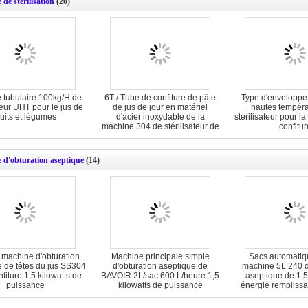
de stérilisation
(20)
 tubulaire 100kg/H de
6T / Tube de confiture de pâte
Type d'enveloppe
ateur UHT pour le jus de
de jus de jour en matériel
hautes tempéra
ruits et légumes
d'acier inoxydable de la
stérilisateur pour la
machine 304 de stérilisateur de
confitur
tube
 d'obturation aseptique
(14)
machine d'obturation
Machine principale simple
Sacs automatiq
e de têtes du jus SS304
d'obturation aseptique de
machine 5L 240 d
nfiture 1,5 kilowatts de
BAVOIR 2L/sac 600 L/heure 1,5
aseptique de 1,5 
puissance
kilowatts de puissance
énergie remplissa