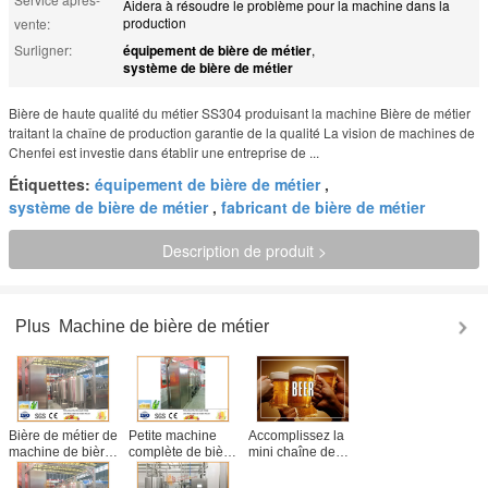
Aidera à résoudre le problème pour la machine dans la
production
vente:
Surligner:
équipement de bière de métier
,
système de bière de métier
Bière de haute qualité du métier SS304 produisant la machine Bière de métier
traitant la chaîne de production garantie de la qualité La vision de machines de
Chenfei est investie dans établir une entreprise de ...
Étiquettes:
équipement de bière de métier
,
système de bière de métier
,
fabricant de bière de métier
Description de produit >
Plus
Machine de bière de métier
Bière de métier de
Petite machine
Accomplissez la
machine de bière
complète de bière
mini chaîne de
du métier SS304
de métier,
production de
produisant la
fabricant de bière
bière de métier