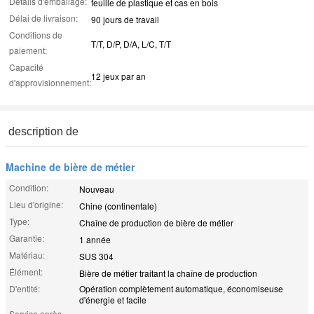
Détails d'emballage:
feuille de plastique et cas en bois
Délai de livraison:
90 jours de travail
Conditions de
T/T, D/P, D/A, L/C, T/T
paiement:
Capacité
12 jeux par an
d'approvisionnement:
description de
Machine de bière de métier
Condition:
Nouveau
Lieu d'origine:
Chine (continentale)
Type:
Chaîne de production de bière de métier
Garantie:
1 année
Matériau:
SUS 304
Élément:
Bière de métier traitant la chaîne de production
D'entité:
Opération complètement automatique, économiseuse
d'énergie et facile
Service après-