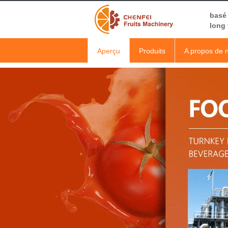
basé 
long
Aperçu
Produits
A propos de 