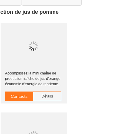
duction de jus de pomme
Accomplissez la mini chaîne de
production fraîche de jus d'orange
économie d'énergie de rendement
de jus de 45%
Contacts
Détails