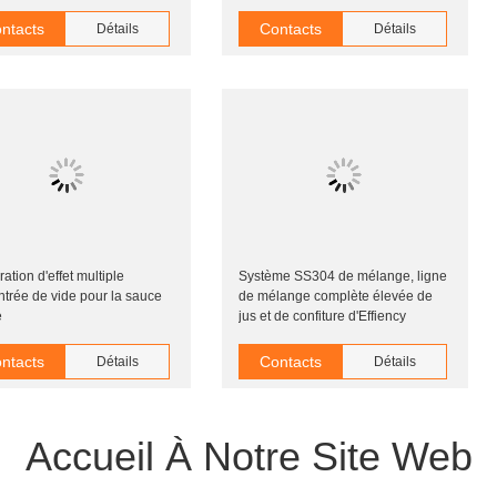
ntacts
Contacts
Détails
Détails
ation d'effet multiple
Système SS304 de mélange, ligne
trée de vide pour la sauce
de mélange complète élevée de
e
jus et de confiture d'Effiency
ntacts
Contacts
Détails
Détails
Accueil À Notre Site Web