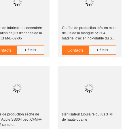
 de fabrication concentrée
Chaîne de production clés en main
ication de jus d'ananas de la
de jus de la mangue SS304
 CFM-B-02-05T
matériel d'acier inoxydable du SUS
304
ntacts
Contacts
Détails
Détails
e de production sèche de
stérilisateur tubulaire du jus 3T/H
d'Apple SS304 petit CFM-A-
de haute qualité
T complet