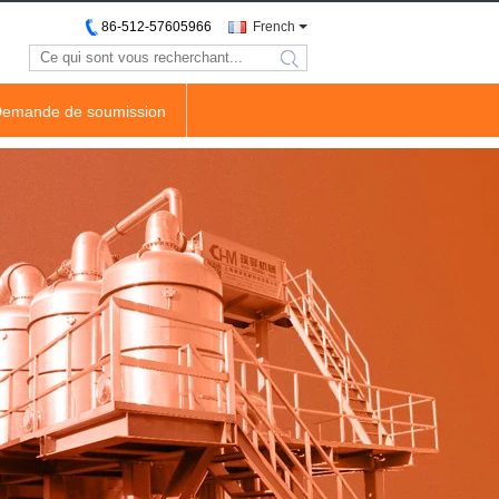
86-512-57605966
French
search
emande de soumission