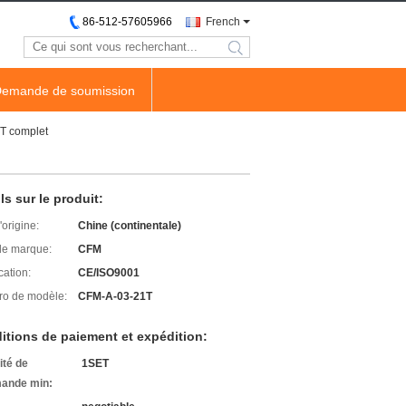
86-512-57605966
French
search
emande de soumission
1T complet
ls sur le produit:
'origine:
Chine (continentale)
e marque:
CFM
cation:
CE/ISO9001
o de modèle:
CFM-A-03-21T
itions de paiement et expédition:
ité de
1SET
ande min: