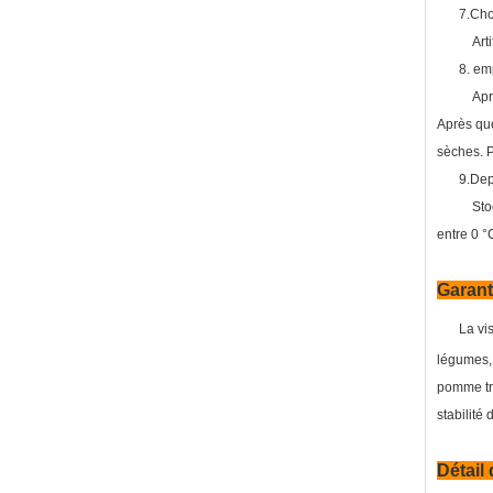
7.Cho
Art
8. em
Apr
Après que
sèches. Pr
9.Dep
Sto
entre 0 °
Garanti
La vi
légumes, 
pomme tra
stabilité
Détail 