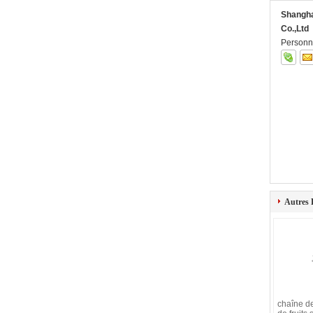
Shangha
Co.,Ltd
Personn
Autres 
chaîne d