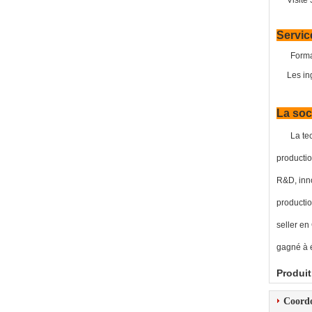
Visite 3.
Servic
Forma
Les ingén
La soci
La te
productio
R&D, inno
productio
seller en
gagné à é
Produit
Coord