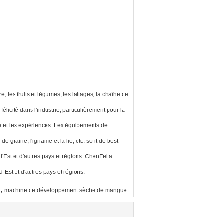
 les fruits et légumes, les laitages, la chaîne de
élicité dans l'industrie, particulièrement pour la
ue et les expériences. Les équipements de
e graine, l'igname et la lie, etc. sont de best-
 l'Est et d'autres pays et régions. ChenFei a
-Est et d'autres pays et régions.
,
s
machine de développement sèche de mangue