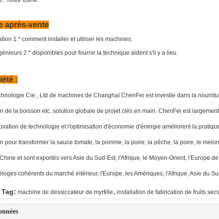
* notre usine.
e après-vente
tion 1.* comment installer et utiliser les machines.
ieurs 2.* disponibles pour fournir la technique aident s'il y a lieu.
été :
chnologie Cie., Ltd de machines de Changhaï ChenFei est investie dans la nourriture,
n de la boisson etc. solution globale de projet clés en main. ChenFei est largement f
vation de technologie et l'optimisation d'économie d'énergie améliorent la pratiq
n pour transformer la sauce tomate, la pomme, la poire, la pêche, la poire, le melon d
 Chine et sont exportés vers Asie du Sud-Est, l'Afrique, le Moyen-Orient, l'Europe de
loges cohérents du marché intérieur, l'Europe, les Amériques, l'Afrique, Asie du Sud
,
 Tag:
machine de dessiccateur de myrtille
installation de fabrication de fruits sec
onnées