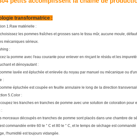
04 petits accomplissent la chaîne de producti
logie transformatrice :
tion 1.Raw matérielle :
choisissez les pommes fraîches et grosses sans le tissu mûr, aucune moule, défaut 
 mécaniques sérieux.
hing :
cez la pomme avec l'eau courante pour enlever en rinçant le résidu et les impureté
luchant et dénoyautant :
pomme lavée est épluchée et enlevée du noyau par manuel ou mécanique ou d'u
e :
pomme épluchée est coupée en feuille annulaire le long de la direction transversale 
tion 5.Color :
coupez les tranches en tranches de pomme avec une solution de coloration pour 
 :
s morceaux découpés en tranches de pomme sont placés dans une chambre de séc
st commandée entre 60 le ° C et 80 le ° C, et le temps de séchage est commandé 
e, l'humidité est toujours vidangée.