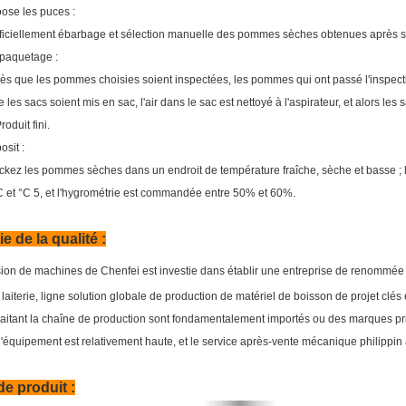
ose les puces :
ificiellement ébarbage et sélection manuelle des pommes sèches obtenues après 
paquetage :
ès que les pommes choisies soient inspectées, les pommes qui ont passé l'inspect
 les sacs soient mis en sac, l'air dans le sac est nettoyé à l'aspirateur, et alors le
oduit fini.
osit :
ckez les pommes sèches dans un endroit de température fraîche, sèche et basse 
C et °C 5, et l'hygrométrie est commandée entre 50% et 60%.
e de la qualité :
sion de machines de Chenfei est investie dans établir une entreprise de renommée 
laiterie, ligne solution globale de production de matériel de boisson de projet cl
itant la chaîne de production sont fondamentalement importés ou des marques princ
 d'équipement est relativement haute, et le service après-vente mécanique philippin a
de produit :