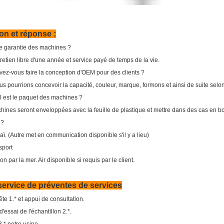
on et réponse :
e garantie des machines ?
tretien libre d'une année et service payé de temps de la vie.
z-vous faire la conception d'OEM pour des clients ?
us pourrions concevoir la capacité, couleur, marque, formons et ainsi de suite selon
est le paquet des machines ?
hines seront enveloppées avec la feuille de plastique et mettre dans des cas en bo
 ?
ï. (Autre met en communication disponible s'il y a lieu)
port
on par la mer. Air disponible si requis par le client.
service de préventes de services
te 1.* et appui de consultation.
ssai de l'échantillon 2.*.