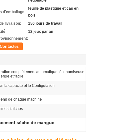
negotiable
feuille de plastique et cas en
ls d'emballage:
bois
de livraison:
150 jours de travail
ité
12 jeux par an
rovisionnement:
Contactez
ration complètement automatique, économiseuse
ergie et facile
on la capacité et le Configutation
end de chaque machine
mes fraîches
ppement sèche de mangue