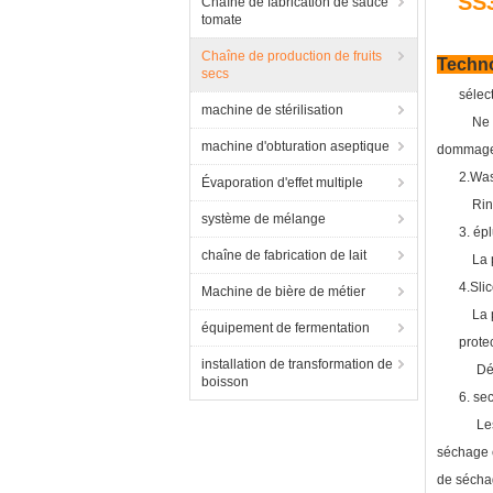
SS3
Chaîne de fabrication de sauce
tomate
Chaîne de production de fruits
Techno
secs
sélec
machine de stérilisation
Ne 
machine d'obturation aseptique
dommages
2.Was
Évaporation d'effet multiple
Rin
système de mélange
3. ép
chaîne de fabrication de lait
La 
4.Slic
Machine de bière de métier
La 
équipement de fermentation
protec
installation de transformation de
Dé
boisson
6. sec
Le
séchage e
de séchag