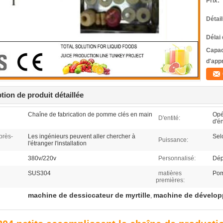
Prix:
Détai
Délai 
Capac
d'app
tion de produit détaillée
Chaîne de fabrication de pomme clés en main
Opé
D'entité:
d'én
près-
Les ingénieurs peuvent aller chercher à
Sel
Puissance:
l'étranger l'installation
380v/220v
Personnalisé:
Dép
SUS304
matières
Pom
premières:
machine de dessiccateur de myrtille
machine de dévelo
,