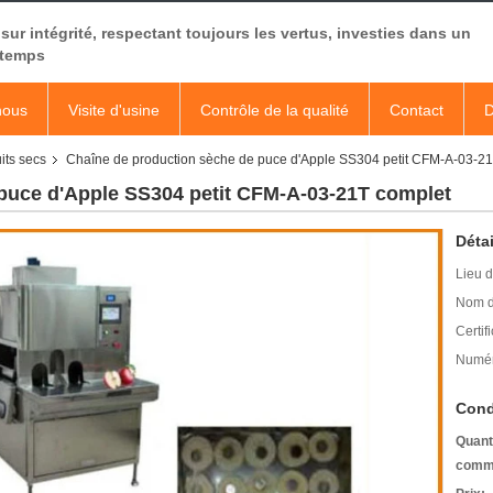
sur intégrité, respectant toujours les vertus, investies dans un
 temps
nous
Visite d'usine
Contrôle de la qualité
Contact
D
its secs
Chaîne de production sèche de puce d'Apple SS304 petit CFM-A-03-2
puce d'Apple SS304 petit CFM-A-03-21T complet
Détai
Lieu d
Nom d
Certifi
Numér
Cond
Quant
comm