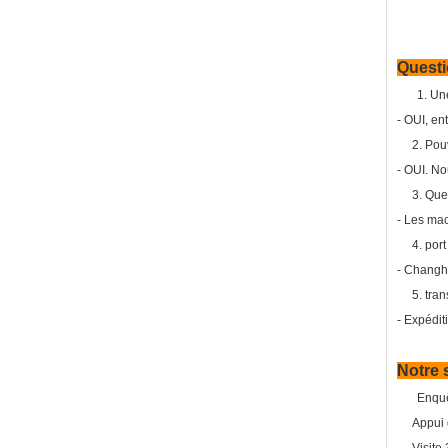
Questi
1. Un
- OUI, en
2. Pouve
- OUI. No
3. Quel 
- Les mac
4. port
- Changha
5. trans
- Expéditi
Notre 
Enquê
Appui d'e