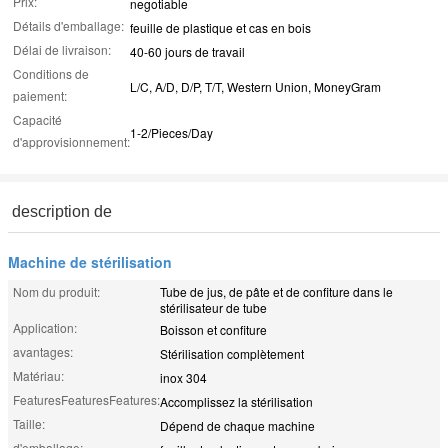
Prix:
negotiable
Détails d'emballage:
feuille de plastique et cas en bois
Délai de livraison:
40-60 jours de travail
Conditions de
L/C, A/D, D/P, T/T, Western Union, MoneyGram
paiement:
Capacité
1-2/Pieces/Day
d'approvisionnement:
description de
Machine de stérilisation
Nom du produit:
Tube de jus, de pâte et de confiture dans le
stérilisateur de tube
Application:
Boisson et confiture
avantages:
Stérilisation complètement
Matériau:
inox 304
FeaturesFeaturesFeatures:
Accomplissez la stérilisation
Taille:
Dépend de chaque machine
d'emballage: