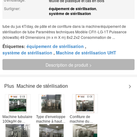
feuille de plastique et cas en bois
Surligner:
équipement de stérilisation
,
système de stérilisation
tube du jus 4T/day, de pâte et de confiture dans la machine/équipement de
stérilisation de tube Paramètres techniques Modèle CFI1-LG-1T Puissance
(kilowatts) 49 Dimensions (m x m X m) 8x2.2x2 Consommation de ...
Étiquettes:
équipement de stérilisation
,
système de stérilisation
,
Machine de stérilisation UHT
Description de produit >
Plus
Machine de stérilisation
Machine tubulaire
Type d'enveloppe
Confiture de
100kg/H de
machine à hautes
machine du
stérilisateur UHT
températures de
stérilisateur
pour le jus de
stérilisateur pour
SS304 tubulaire
fruits et légumes
la boisson et la
dans le système