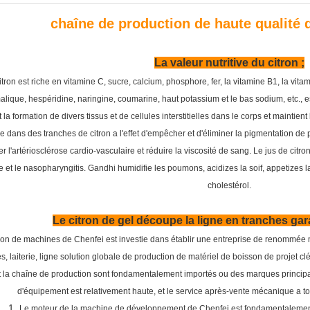
chaîne de production de haute qualité d
La valeur nutritive du citron ;
itron est riche en vitamine C, sucre, calcium, phosphore, fer, la vitamine B1, la vita
alique, hespéridine, naringine, coumarine, haut potassium et le bas sodium, etc., e
 la formation de divers tissus et de cellules interstitielles dans le corps et maintie
ue dans des tranches de citron a l'effet d'empêcher et d'éliminer la pigmentation d
 l'artériosclérose cardio-vasculaire et réduire la viscosité de sang. Le jus de citron 
e et le nasopharyngitis. Gandhi humidifie les poumons, acidizes la soif, appetizes la
cholestérol.
Le citron de gel découpe la ligne en tranches garan
ion de machines de Chenfei est investie dans établir une entreprise de renommée m
, laiterie, ligne solution globale de production de matériel de boisson de projet 
nt la chaîne de production sont fondamentalement importés ou des marques principales
d'équipement est relativement haute, et le service après-vente mécanique a tou
1.
Le moteur de la machine de développement de Chenfei est fondamentaleme