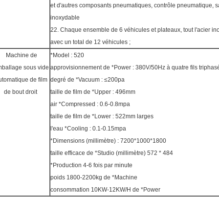
et d'autres composants pneumatiques, contrôle pneumatique, sa
inoxydable
22. Chaque ensemble de 6 véhicules et plateaux, tout l'acier in
avec un total de 12 véhicules ;
Machine de
*Model : 520
ballage sous vide
approvisionnement de *Power : 380V/50Hz à quatre fils triphas
utomatique de film
degré de *Vacuum : ≤200pa
de bout droit
taille de film de *Upper : 496mm
air *Compressed : 0.6-0.8mpa
taille de film de *Lower : 522mm larges
l'eau *Cooling : 0.1-0.15mpa
*Dimensions (millimètre) : 7200*1000*1800
taille efficace de *Studio (millimètre) 572 * 484
*Production 4-6 fois par minute
poids 1800-2200kg de *Machine
consommation 10KW-12KW/H de *Power