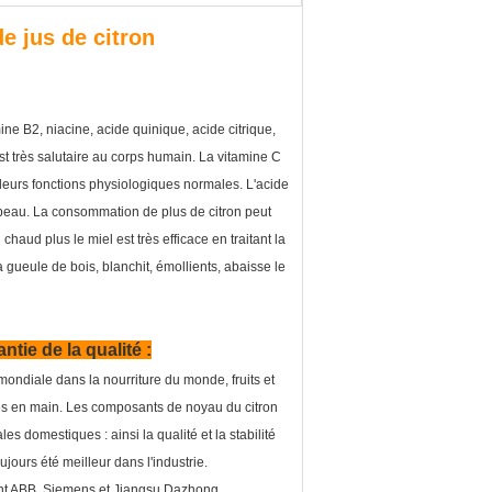
e jus de citron
mine B2, niacine, acide quinique, acide citrique,
st très salutaire au corps humain. La vitamine C
nt leurs fonctions physiologiques normales. L'acide
e peau. La consommation de plus de citron peut
chaud plus le miel est très efficace en traitant la
 gueule de bois, blanchit, émollients, abaisse le
tie de la qualité :
ondiale dans la nourriture du monde, fruits et
clés en main. Les composants de noyau du citron
 domestiques : ainsi la qualité et la stabilité
jours été meilleur dans l'industrie.
nt ABB, Siemens et Jiangsu Dazhong.