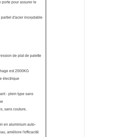
de porte pour assurer le
artiel d'acier inoxydable
ession de plat de palette
chage est 2000KG
 électrique
ant - plein type sans
ue
es, sans couture,
tin en aluminium auto-
u, améliore l'efficacité