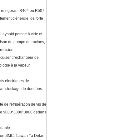
 du réfrigérant R404 ou R507
tement d'énergie, de forte
 Leybold pompe à vide et
aison de pompe de racines,
récision
cuisent l'échangeur de
nologie à la vapeur
s électriques de
novo, stockage de données
é de réfrigération de vis de
taille 9000*3300*3800 dedans
xydable
Japon SMC, Taïwan Ya Deke