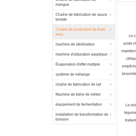
mangue
Chaîne de fabrication de sauce
tomate
Chaîne de production de fruits
secs
Le c
acide m
machine de stérilisation
maintient
machine d'obturation aseptique
citriq
Évaporation d'effet multiple
empêcher
bronchit
système de mélange
chaîne de fabrication de lait
Machine de bière de métier
équipement de fermentation
La vis
légumes
installation de transformation de
boisson
traita