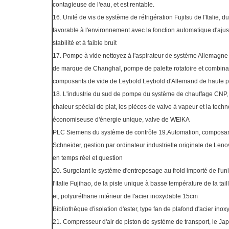
contagieuse de l'eau, et est rentable.
16. Unité de vis de système de réfrigération Fujitsu de l'Italie,
favorable à l'environnement avec la fonction automatique d'ajus
stabilité et à faible bruit
17. Pompe à vide nettoyez à l'aspirateur de système Allemagne
de marque de Changhaï, pompe de palette rotatoire et combin
composants de vide de Leybold Leybold d'Allemand de haute p
18. L'industrie du sud de pompe du système de chauffage CNP, 
chaleur spécial de plat, les pièces de valve à vapeur et la tech
économiseuse d'énergie unique, valve de WEIKA
PLC Siemens du système de contrôle 19.Automation, composant
Schneider, gestion par ordinateur industrielle originale de Le
en temps réel et question
20. Surgelant le système d'entreposage au froid importé de l'unit
l'Italie Fujihao, de la piste unique à basse température de la 
et, polyuréthane intérieur de l'acier inoxydable 15cm
Bibliothèque d'isolation d'ester, type fan de plafond d'acier ino
21. Compresseur d'air de piston de système de transport, le 