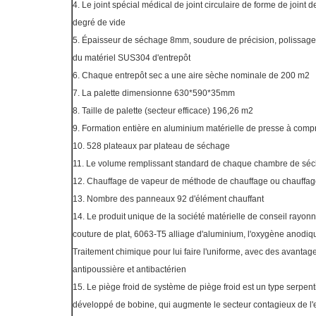
4. Le joint spécial médical de joint circulaire de forme de joint 
degré de vide
5. Épaisseur de séchage 8mm, soudure de précision, polissage p
du matériel SUS304 d'entrepôt
6. Chaque entrepôt sec a une aire sèche nominale de 200 m2
7. La palette dimensionne 630*590*35mm
8. Taille de palette (secteur efficace) 196,26 m2
9. Formation entière en aluminium matérielle de presse à compr
10. 528 plateaux par plateau de séchage
11. Le volume remplissant standard de chaque chambre de sé
12. Chauffage de vapeur de méthode de chauffage ou chauffage
13. Nombre des panneaux 92 d'élément chauffant
14. Le produit unique de la société matérielle de conseil rayonn
couture de plat, 6063-T5 alliage d'aluminium, l'oxygène anodiq
Traitement chimique pour lui faire l'uniforme, avec des avantag
antipoussière et antibactérien
15. Le piège froid de système de piège froid est un type serpen
développé de bobine, qui augmente le secteur contagieux de l'ea