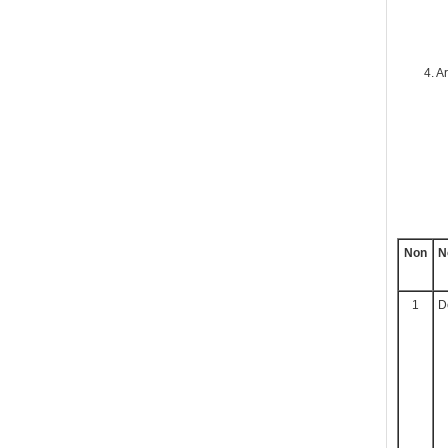
4. A
Non
N
1
D