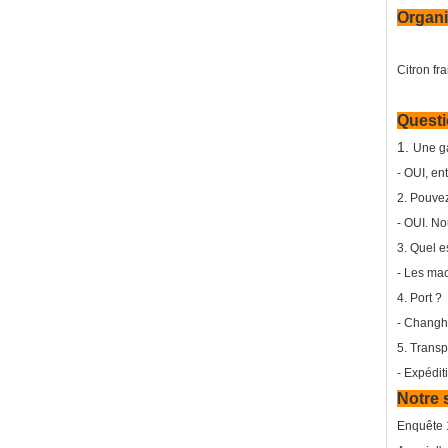
Organ
Citron fr
Questi
1.
Une g
- OUI, en
2. Pouvez
- OUI. No
3. Quel e
- Les mac
4. Port ?
- Changha
5. Transp
- Expéditi
Notre 
Enquête 1