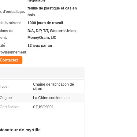
negotiable
feuille de plastique et cas en
ls d'emballage:
bois
de livraison:
1000 jours de travail
tions de
D/A, D/P, T/T, Western Union,
ent:
MoneyGram, L/C
ité
12 jeux par an
rovisionnement:
Contactez
Chaîne de fabrication de
Type:
citron
Origine:
La Chine continentale
Certification:
CE,ISO9001
ccateur de myrtille