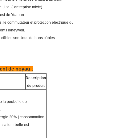
 Ltd. (l'entreprise mixte)
 est de Yuanan.
, le commutateur et protection électrique du
 sont Honeywell.
s câbles sont tous de bons câbles.
ent de noyau :
Description
de produit
de la poubelle de
.
'énergie 20% | consommation
isation réelle est