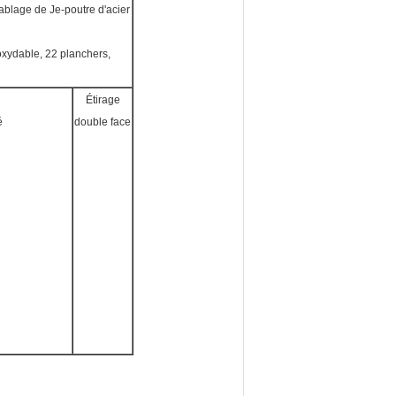
blage de Je-poutre d'acier
oxydable, 22 planchers,
Étirage
é
double face