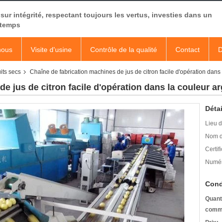
sur intégrité, respectant toujours les vertus, investies dans un
 temps
nous
Visite d'usine
Contrôle de la qualité
Contact
D
its secs
Chaîne de fabrication machines de jus de citron facile d'opération da
de jus de citron facile d'opération dans la couleur 
Détai
Lieu d
Nom d
Certifi
Numér
Cond
Quant
comm