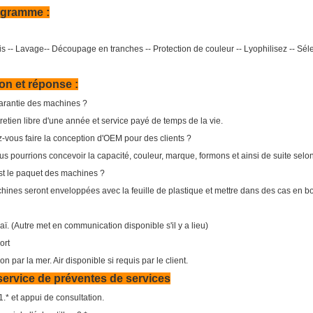
igramme :
ais -- Lavage-- Découpage en tranches -- Protection de couleur -- Lyophilisez -- Sé
on et réponse :
arantie des machines ?
tretien libre d'une année et service payé de temps de la vie.
-vous faire la conception d'OEM pour des clients ?
us pourrions concevoir la capacité, couleur, marque, formons et ainsi de suite selon
st le paquet des machines ?
hines seront enveloppées avec la feuille de plastique et mettre dans des cas en bo
ï. (Autre met en communication disponible s'il y a lieu)
ort
on par la mer. Air disponible si requis par le client.
service de préventes de services
.* et appui de consultation.