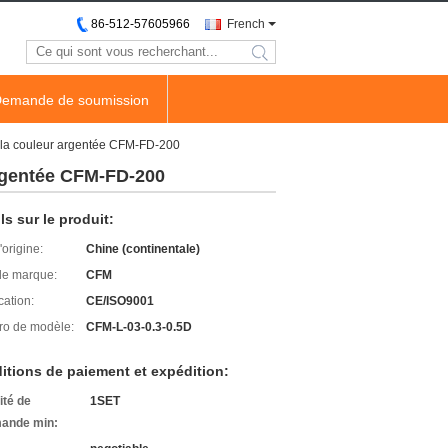
86-512-57605966
French
search
emande de soumission
ns la couleur argentée CFM-FD-200
argentée CFM-FD-200
ls sur le produit:
'origine:
Chine (continentale)
e marque:
CFM
cation:
CE/ISO9001
o de modèle:
CFM-L-03-0.3-0.5D
itions de paiement et expédition:
ité de
1SET
ande min: