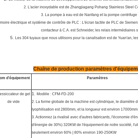
2. L'acier inoxydable est de Zhangjiagang Pohang Stainless Steel Co.,
3. La pompe à eau est de Nanfang et la pompe centrifuge
rmoire électrique et système de contrôle de PLC : L'écran tactile de PLC de Siemens
contacteur à C.A. est Schneider, les relais intermédiaires
5.
Les 304 tuyaux que nous utilisons pour la canalisation est de Yuan'an, le
Chaîne de production paramètres d'équipem
om d'équipement
Paramètres
1.
essiccateur de gel
Modèle : CFM-FD-200
de vide
2. La forme globale de la machine est cylindrique, le diamètre 
lyophilisation est 2800mm, et la longueur est environ 17000mm
3. Actionnez (a rivalisé avec d'autres fabricants, l'économie d
d'énergie de 30%) 320KW de l'équipement de notre société, l'util
seulement environ 60% | 80% environ 190-250KW