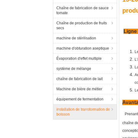
Chaîne de fabrication de sauce
produ
tomate
Chaîne de production de fruits
secs
Ligne 
machine de stérilisation
machine d'obturation aseptique
L
Évaporation d'effet multiple
L'
L
système de mélange
Ar
chaîne de fabrication de lait
co
Machine de bière de métier
Le
équipement de fermentation
Avanta
installation de transformation de
Prenant 
boisson
chaîne de
conception