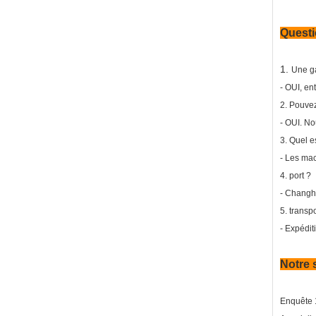
Questi
1.
Une g
- OUI, en
2. Pouvez
- OUI. No
3. Quel e
- Les mac
4. port ?
- Changha
5. transpo
- Expéditi
Notre 
Enquête 1