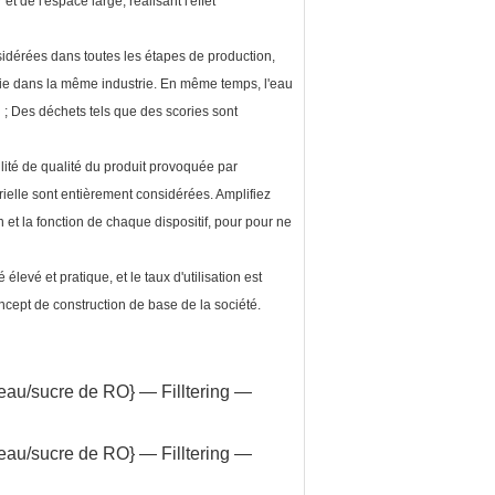
t de l'espace large, réalisant l'effet
idérées dans toutes les étapes de production,
ie dans la même industrie. En même temps, l'eau
 ; Des déchets tels que des scories sont
lité de qualité du produit provoquée par
érielle sont entièrement considérées. Amplifiez
 et la fonction de chaque dispositif, pour pour ne
evé et pratique, et le taux d'utilisation est
cept de construction de base de la société.
eau/sucre de RO} — Filltering —
eau/sucre de RO} — Filltering —