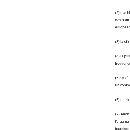
(2) machi
des parti
européen
(3) la st
(4) la pu
fréquence
(5) systè
un contrôl
(6) repré
(7) selon
l'organig
fournisse