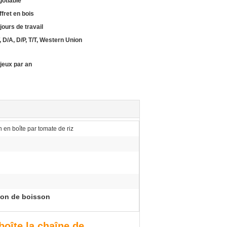
gotiable
fret en bois
jours de travail
, D/A, D/P, T/T, Western Union
 jeux par an
 en boîte par tomate de riz
tion de boisson
boîte la chaîne de