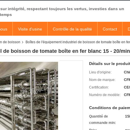
sur intégrité, respectant toujours les vertus, investies dans un
 temps
nous
Visite d'usine
Contrôle de la qualité
Contact
D
ion de boisson
Boîtes de l'équipement industriel de boisson de tomate boîte en fe
l de boisson de tomate boîte en fer blanc 15 - 20/mi
Détails sur le produi
Lieu d'origine:
Chi
Nom de marque:
CF
Certification:
CE/
Numéro de modèle:
CFM
Conditions de paiem
Quantité de
1S
commande min: