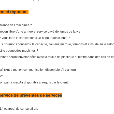
on et réponse :
arantie des machines ?
tretien libre d'une année et service payé de temps de la vie.
-vous faire la conception d'OEM pour des clients ?
us pourrions concevoir la capacité, couleur, marque, formons et ainsi de suite selon
st le paquet des machines ?
hines seront enveloppées avec la feuille de plastique et mettre dans des cas en bo
ï. (Autre met en communication disponible s'il y a lieu)
rt
on par la mer. Air disponible si requis par le client.
service de préventes de services
.* et appui de consultation.