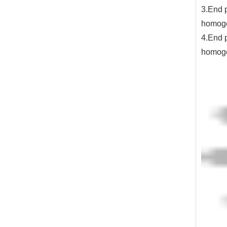
3.End 
homogé
4.End 
homogé