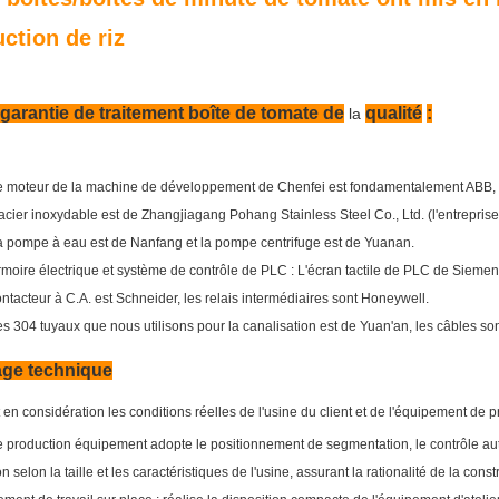
ction de riz
garantie de traitement boîte de tomate de
qualité
:
la
e moteur de la machine de développement de Chenfei est fondamentalement ABB,
acier inoxydable est de Zhangjiagang Pohang Stainless Steel Co., Ltd. (l'entreprise
a pompe à eau est de Nanfang et la pompe centrifuge est de Yuanan.
moire électrique et système de contrôle de PLC : L'écran tactile de PLC de Siemens
ntacteur à C.A. est Schneider, les relais intermédiaires sont Honeywell.
s 304 tuyaux que nous utilisons pour la canalisation est de Yuan'an, les câbles son
ge technique
en considération les conditions réelles de l'usine du client et de l'équipement de pro
 production équipement adopte le positionnement de segmentation, le contrôle au
 selon la taille et les caractéristiques de l'usine, assurant la rationalité de la constr