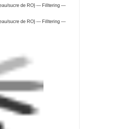
eau/sucre de RO} — Filltering —
eau/sucre de RO} — Filltering —