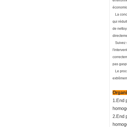
environne
économiqu
La concep
qui rédui
de nettoy
directeme
Suivez st
l'interve
correctem
pas gaspi
Le proces
extrêmeme
Organ
1.End 
homogé
2.End 
homogé