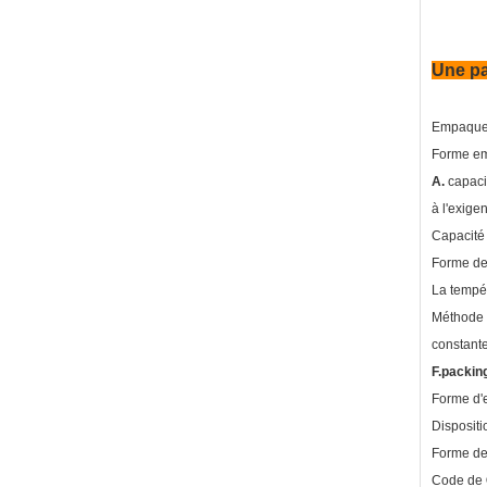
Une pa
Empaqueta
Forme emb
A.
capaci
à l'exige
Capacité
Forme d
La tempé
Méthode d
constante
F.packin
Forme d'e
Dispositi
Forme de
Code de