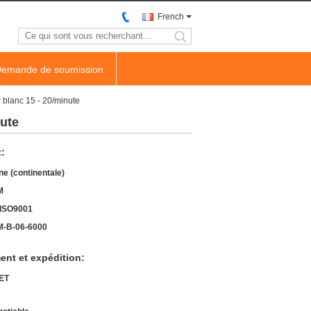
French
search
emande de soumission
r blanc 15 - 20/minute
nute
t:
ne (continentale)
M
ISO9001
-B-06-6000
ent et expédition:
ET