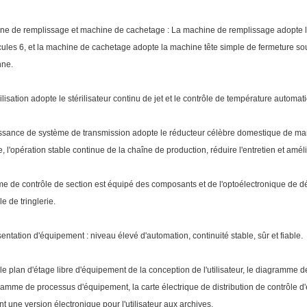
ne de remplissage et machine de cachetage : La machine de remplissage adopte la
cules 6, et la machine de cachetage adopte la machine tête simple de fermeture so
ne.
érilisation adopte le stérilisateur continu de jet et le contrôle de température automat
issance de système de transmission adopte le réducteur célèbre domestique de ma
, l'opération stable continue de la chaîne de production, réduire l'entretien et amélior
me de contrôle de section est équipé des composants et de l'optoélectronique de dét
e de tringlerie.
sentation d'équipement : niveau élevé d'automation, continuité stable, sûr et fiable.
 le plan d'étage libre d'équipement de la conception de l'utilisateur, le diagramme 
ramme de processus d'équipement, la carte électrique de distribution de contrôle d'
nt une version électronique pour l'utilisateur aux archives.