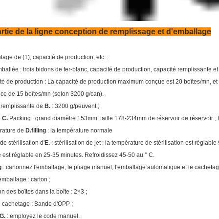
rtie de la ligne conception de remplissage et d'emballage
ge de (1), capacité de production, etc. :
allée : trois bidons de fer-blanc, capacité de production, capacité remplissante et
té de production : La capacité de production maximum conçue est 20 boîtes/mn, et
nce de 15 boîtes/mn (selon 3200 g/can).
 remplissante de
B.
: 3200 g/peuvent ;
e
C.
Packing : grand diamètre 153mm, taille 178-234mm de réservoir de réservoir ; 
rature de
D.filling
: la température normale
e stérilisation d'
E.
: stérilisation de jet ; la température de stérilisation est réglabl
 est réglable en 25-35 minutes. Refroidissez 45-50 au ° C.
g
: cartonnez l'emballage, le pliage manuel, l'emballage automatique et le cacheta
mballage : carton ;
on des boîtes dans la boîte : 2×3 ;
 cachetage : Bande d'OPP ;
G.
: employez le code manuel.