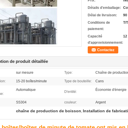
Prix:
ne
Détails d'emballage:
Cof
Délai de livraison:
90 
Conditions de
T/T
paiement:
Capacité
12
d'approvisionnement:
Contactez
tion de produit détaillée
sur mesure
Type:
Chaîne de production
ion:
15-20 boîtes/minute
Type de bouteille:
Cans
Automatique
Économie d'énergie
D'entité:
ue:
SS304
couleur:
Argent
chaîne de production de boisson
Installation de fabrica
,
 boîtes/boîtes de minute de tomate ont mis en 