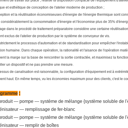
ment de travail sur place ; réalise la disposition compacte de l'équipement d'atelier e
e et esthétique de conception de l'atelier moderne de production ;
tion et la réutilisation économiseuses d'énergie de l'énergie thermique sont cons
t considérablement la consommation d'énergie et l'économise plus de 35% d'énerg
age dans le procédé de traitement préparatoire considère une certaine réutilisation
nt exclus de l'atelier de production par le système de convoyeur de vis.
rictement le processus d'automation et de standardisation pour empêcher l'instabi
ntion humaine. Dans chaque opération, la rationalité et l'aisance de l'opération mat
ent la marge sur la base de rencontrer la sortie contractée, et maximisez la fonction
ller un dispositif et ne pas prendre une mesure.
sus de canalisation est raisonnable, la configuration d'équipement est à extrémité él
nt haut. En même temps, vu les économies maximum pour des clients, c'est le con
igramme
:
produit — pompe — système de mélange {système soluble de l'
nisateur — remplissage de fer-blanc
produit — pompe — système de mélange {système soluble de l'
nisateur — remplir de boîtes